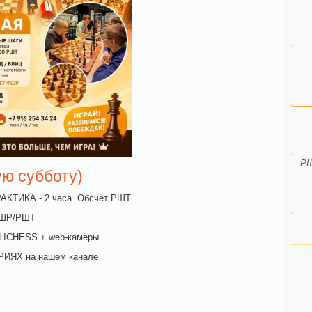
РШ
ую субботу)
АКТИКА - 2 часа. Обсчет РШТ
 ФШР/РШТ
в LICHESS + web-камеры
РИЯХ на нашем канале