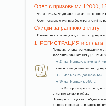
Open с призовыми 12000, 15
ФШМ - МСОО Федерация шахмат г.о. Мытищи п
Open - открытые турниры без ограничений по в
Скидки за раннюю оплату
Ранняя оплата за неделю до старта турнира в
1. РЕГИСТРАЦИЯ и оплата
Предварительная регистрация и опл
заполнить ФОРМУ ПРЕДРЕГИСТР
➡️ 23 мая Мытищи, ближайший тур
и анонс следующих наших турниро
➡️ 24 мая Москва (воскресенье)
➡️ 30 мая Мытищи (суббота)
Если Вы зарегистрировались, но п
отмените заявку в той же
Очная регистрация
не требуется есл
стартовых списках или нашем telegr