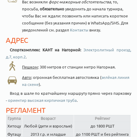
Вас возникли
форс-мажорные обстоятельства
, то,
просьба,
обязательно
уведомить до начала турнира,
чтобы Вас не ждали: позвонить или написать короткое
сообщение (без указания причин) в WhatsApp/SMS. Для
уведомлений см. раздел
Контакты
внизу.
АДРЕС
Спорткомплекс КАНТ на Нагорной
:
Электролитный проезд,
д.7, корп.2
.
Пешком
: 300 метров от станции метро Нагорная.
Авто
: огромная бесплатная автостоянка (
зелёная линия
на схеме
).
Вход в шале по кратчайшему маршруту прямо через парковку
-
ориентир высокая кирпичная труба
.
РЕГЛАМЕНТ
Группа
Возраст
Рейтинг
Хитоцу
Любой (дети и взрослые)
до 1800 РШТ
Футацу
2013 г.р. и младше
до 1100 РШТ и без рейтинга