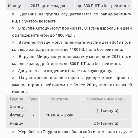
Миццу
2017 г.р. и младше
до 800 РШТ и без рейтинга
Деление на группы осуществляется по рапид-рейтингу
РШТ с учётом возраста.
В группе Хитоцу могут принимать участие взрослые и дети
с рапид-рейтингом до 1800 РШТ.
В группе Футацу могут принимать участие дети 2013 г.р. и
младше рапид-рейтингом до 1100 РШТ или без рейтинга.
В группе Миццу могут принимать участие дети 2017 г.р. и
младше рапид-рейтингом до 800 РШТ или без рейтинга.
Допускается вхождение в более сильную группу.
На усмотрение организаторов в турнире может принять
участие игрок с рейтингом не более 20 пунктов от верхней
границы.
Группа
Туры
Контроль
Невозможные ходы
Хитоцу
1 (+1 минута)
Футацу
7
10 мин. + 3 сек.
Миццу
2 (+1 минута)
Жеребьёвка 7 туров по швейцарской системе или в случае