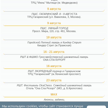
ТРЦ "Июнь" Мытищи (м. Медведково)
9 августа
ПШС. ГАГАРИНСКИЙ. 8 - 9 АВГУСТА
ТРЦ Гагаринский (ул. Вавилова, 3, Москва).
9 августа
ПШС. УМНЫЙ ГОРОД
Просп. Мира, 119, стр. 461, Москва.
10 августа
Городской Летний лагерь в Киндер Стрит
Киндер Стрит (м.Пражская)
16 - 21 августа
РШТ & ФШМО Гроссмейстерский шахматный лагерь
ОКА СПА КУРОРТ
16 августа
РШТ. РАЗРЯДНЫЙ турнир в Гагаринском
ТРЦ "Гагаринский" (м.Ленинский проспект)
23 августа
РШТ. Фестиваль OkaChess. Семейный шахматный лагерь
Отель "Ока Спа Резорт" (МО, д. Б.Кропотово)
MAX
Анонсы, задачки,
фотографии и факты
Мы используем cookies, чтобы сайт становился лучше