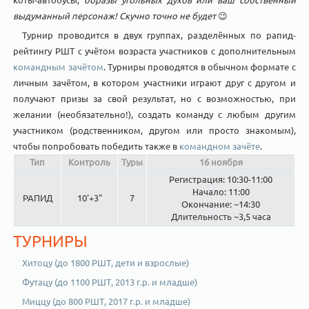
выдуманный персонаж! Скучно точно не будет
😉
Турнир проводится в двух группах, разделённых по рапид-
рейтингу РШТ с учётом возраста участников с дополнительным
командным зачётом
. Турниры проводятся в обычном формате c
личным зачётом, в котором участники играют друг с другом и
получают призы за свой результат, но с возможностью, при
желании (необязательно!), создать команду с любым другим
участником (родственником, другом или просто знакомым),
чтобы попробовать победить также в
командном зачёте
.
Тип
Контроль
Туры
16 ноября
Регистрация: 10:30-11:00
Начало: 11:00
РАПИД
10'+3"
7
Окончание: ~14:30
Длительность ~3,5 часа
ТУРНИРЫ
Хитоцу (до 1800 РШТ, дети и взрослые)
Футацу (до 1100 РШТ, 2013 г.р. и младше)
Миццу (до 800 РШТ, 2017 г.р. и младше)