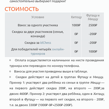
самостоятельно выбирают подарки!
СТОИМОСТЬ
Футацу и
Условие
Хитоцу
Миццу
Взнос за одного участника
1000₽
2500₽
Скидка за двух участников (семья,
0₽
-200₽
команда)
Скидка за
idChess
0₽
-200₽
Для победителей четырёх
онлайн-
0₽
1000₽
турниров
Оплата осуществляется наличными на месте проведения
турнира или переводом по номеру телефона.
Взносы для участия приведены выше в таблице.
Скидки действуют на детей в группах Футацу и Миццу.
Пример 1: участвуют два ребёнка из семьи в группе
Миццу
—
на первого действует скидка 200₽, на второго — 200₽,за
двоих 4600₽. Пример 2: участвуют два ребёнка, один в
Хитацу
,
второй в
Футацу
— на первого нет скидки, на второго - 200₽,
т.е. за двоих 3300₽ (1000₽-0₽+2500₽-200₽).