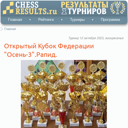
Главная
•
Рейтинги
•
Турниры
•
Программа
Главная
Турнир 12 октября 2025, воскресенье
Открытый Кубок Федерации
"Осень-3".Рапид.