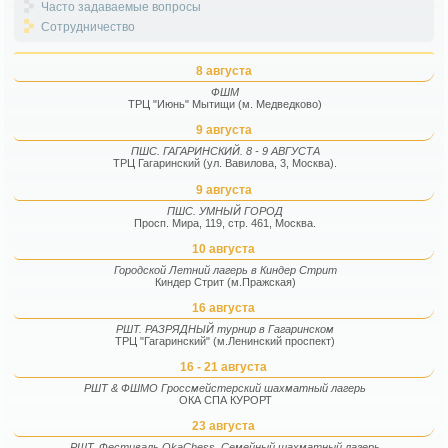
Часто задаваемые вопросы
Сотрудничество
8 августа
ФШМ
ТРЦ "Июнь" Мытищи (м. Медведково)
9 августа
ПШС. ГАГАРИНСКИЙ. 8 - 9 АВГУСТА
ТРЦ Гагаринский (ул. Вавилова, 3, Москва).
9 августа
ПШС. УМНЫЙ ГОРОД
Просп. Мира, 119, стр. 461, Москва.
10 августа
Городской Летний лагерь в Киндер Стрит
Киндер Стрит (м.Пражская)
16 августа
РШТ. РАЗРЯДНЫЙ турнир в Гагаринском
ТРЦ "Гагаринский" (м.Ленинский проспект)
16 - 21 августа
РШТ & ФШМО Гроссмейстерский шахматный лагерь
ОКА СПА КУРОРТ
23 августа
РШТ. Фестиваль OkaChess. Семейный шахматный лагерь