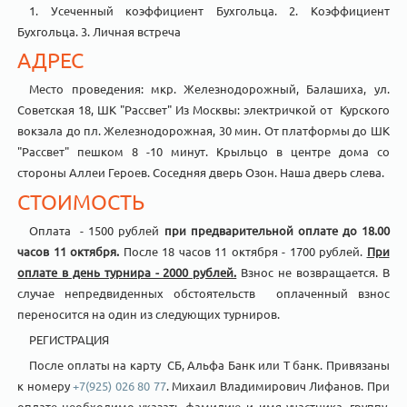
1. Усеченный коэффициент Бухгольца. 2. Коэффициент
Бухгольца. 3. Личная встреча
АДРЕС
Место проведения: мкр. Железнодорожный, Балашиха, ул.
Советская 18, ШК "Рассвет" Из Москвы: электричкой от Курского
вокзала до пл. Железнодорожная, 30 мин. От платформы до ШК
"Рассвет" пешком 8 -10 минут. Крыльцо в центре дома со
стороны Аллеи Героев. Соседняя дверь Озон. Наша дверь слева.
СТОИМОСТЬ
Оплата - 1500 рублей
при предварительной оплате
до 18.00
часов 11 октября.
После 18 часов 11 октября - 1700 рублей.
При
оплате в день турнира - 2000 рублей.
Взнос не возвращается. В
случае непредвиденных обстоятельств оплаченный взнос
переносится на один из следующих турниров.
РЕГИСТРАЦИЯ
После оплаты на карту СБ, Альфа Банк или Т банк. Привязаны
к номеру
+7(925) 026 80 77
. Михаил Владимирович Лифанов. При
оплате необходимо указать фамилию и имя участника, группу.