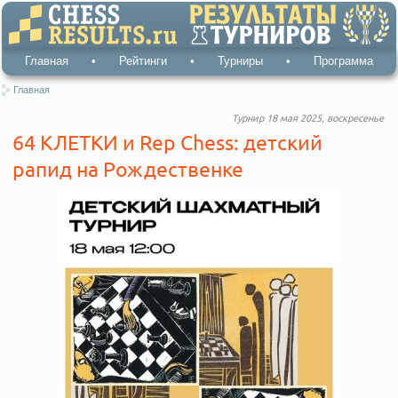
Главная
•
Рейтинги
•
Турниры
•
Программа
Главная
Турнир 18 мая 2025, воскресенье
64 КЛЕТКИ и Rep Chess: детский
рапид на Рождественке