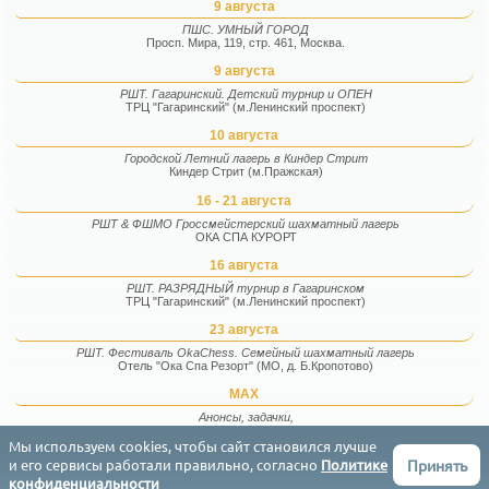
9 августа
ПШС. УМНЫЙ ГОРОД
Просп. Мира, 119, стр. 461, Москва.
9 августа
РШТ. Гагаринский. Детский турнир и ОПЕН
ТРЦ "Гагаринский" (м.Ленинский проспект)
10 августа
Городской Летний лагерь в Киндер Стрит
Киндер Стрит (м.Пражская)
16 - 21 августа
РШТ & ФШМО Гроссмейстерский шахматный лагерь
ОКА СПА КУРОРТ
16 августа
РШТ. РАЗРЯДНЫЙ турнир в Гагаринском
ТРЦ "Гагаринский" (м.Ленинский проспект)
23 августа
РШТ. Фестиваль OkaChess. Семейный шахматный лагерь
Отель "Ока Спа Резорт" (МО, д. Б.Кропотово)
MAX
Анонсы, задачки,
фотографии и факты
Мы используем cookies, чтобы сайт становился лучше
Принять
и его сервисы работали правильно, согласно
Политике
Соглашение
Конфиденциальность
Контакты
English
конфиденциальности